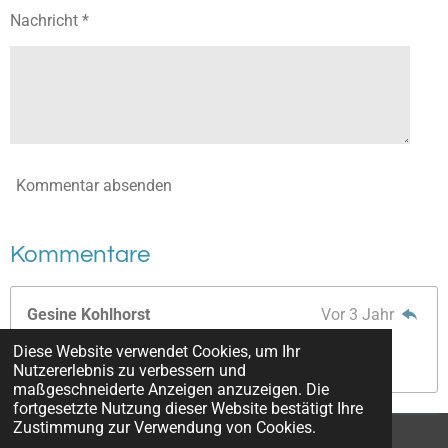
Nachricht *
Kommentar absenden
Kommentare
Gesine Kohlhorst
Vor 3 Jahr
Huhu!
Diese Website verwendet Cookies, um Ihr
Mehr Infos hier ,büdde!😜
Nutzererlebnis zu verbessern und
maßgeschneiderte Anzeigen anzuzeigen. Die
fortgesetzte Nutzung dieser Website bestätigt Ihre
Zustimmung zur Verwendung von Cookies.
© 2023 - 2026 WESTCOAST RIDERS 2023