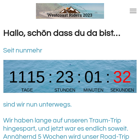
Zum
Hauptinhalt
springen
Hallo, schön dass du da bist…
Seit nunmehr
sind wir nun unterwegs.
Wir haben lange auf unseren Traum-Trip
hingespart, und jetzt war es endlich soweit.
Annähernd 5 Wochen wird unser Road-Trip